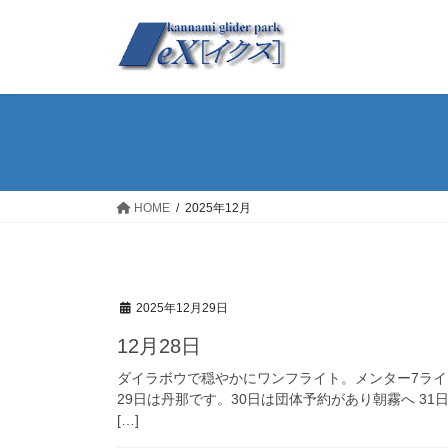
コ
ナ
ン
ビ
テ
ゲ
ン
ー
ツ
シ
へ
ョ
ス
ン
キ
に
ッ
移
HOME
2025年12月
プ
動
2025年12月29日
12月28日
ダイラボウで穏やかにワンフライト。メンター7ラ
29日は丹那です。30日は団体予約があり朝霧へ 31
[…]