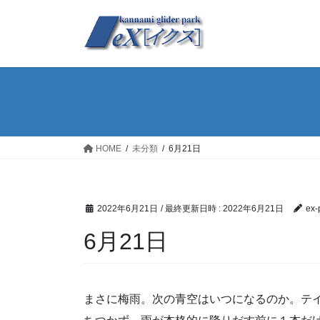
コ
ナ
ン
ビ
テ
ゲ
ン
ー
ツ
シ
へ
ョ
ス
ン
キ
に
ッ
移
HOME
未分類
6月21日
プ
動
2022年6月21日
/ 最終更新日時 :
2022年6月21日
ex-
6月21日
まさに梅雨。次の青空はいつになるのか。テ