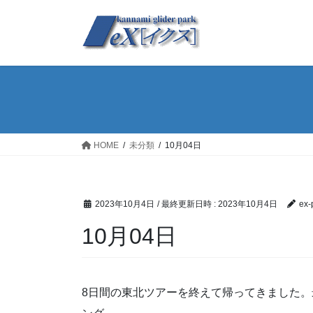
コ
ナ
ン
ビ
テ
ゲ
ン
ー
ツ
シ
へ
ョ
ス
ン
キ
に
ッ
移
HOME
未分類
10月04日
プ
動
2023年10月4日
/ 最終更新日時 :
2023年10月4日
ex-
10月04日
8日間の東北ツアーを終えて帰ってきました